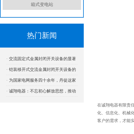
箱式变电站
热门新闻
· 交流固定式金属封闭开关设备的显著
优势
· 铠装移开式交流金属封闭开关设备的
用途
· 为国家电网服务四十余年，丹徒这家
企业厉害在哪里?
· 诚翔电器：不忘初心解放思想，推动
高质量发展！
在诚翔电器有限责
化、信息化、机械
客户的需求，才能