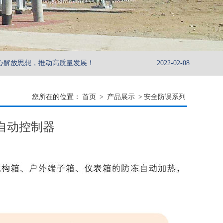
闭开关设备的显著优势
2024-12-06
属封闭开关设备的用途
2024-12-06
十余年，丹徒这家企业厉害在哪里?
2022-02-08
心解放思想，推动高质量发展！
2022-02-08
闭开关设备的显著优势
2024-12-06
您所在的位置：
首页
>
产品展示
>
安全防误系列
度自动控制器