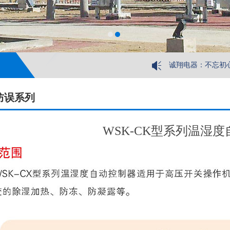
交流固定式金属封
铠装移开式交流金
为国家电网服务四
诚翔电器：不忘初
交流固定式金属封
防误系列
WSK-CK型系列温湿