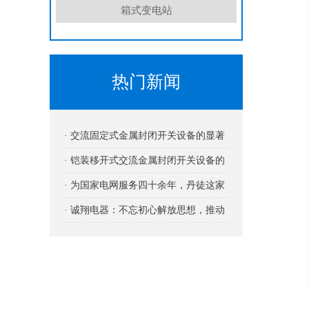
箱式变电站
热门新闻
· 交流固定式金属封闭开关设备的显著
优势
· 铠装移开式交流金属封闭开关设备的
用途
· 为国家电网服务四十余年，丹徒这家
企业厉害在哪里?
· 诚翔电器：不忘初心解放思想，推动
高质量发展！