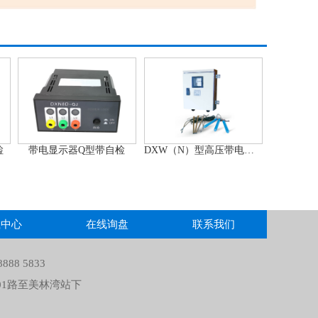
检
带电显示器Q型带自检
DXW（N）型高压带电显示闭锁装置
载中心
在线询盘
联系我们
888 5833
01路至美林湾站下